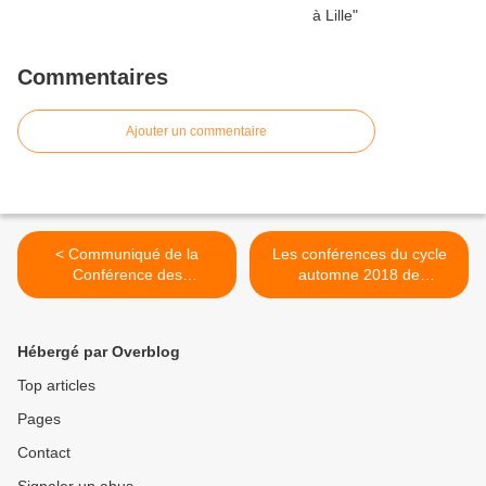
Commentaires
Ajouter un commentaire
< Communiqué de la
Les conférences du cycle
Conférence des
automne 2018 de
associations de professeurs
l'université populaire
spécialistes sur les projets
Mineurs du monde-
de programme du lycée
Gauheria >
Hébergé par Overblog
Top articles
Pages
Contact