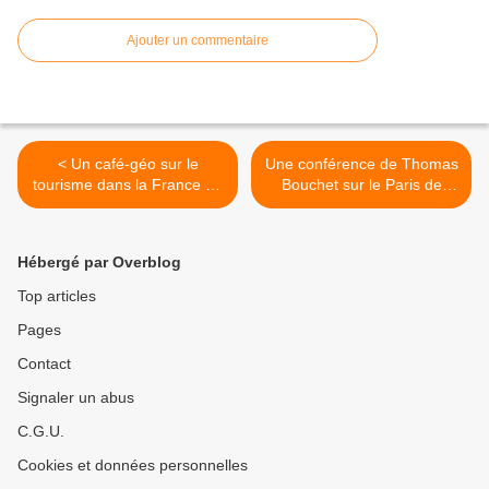
Ajouter un commentaire
< Un café-géo sur le
Une conférence de Thomas
tourisme dans la France de
Bouchet sur le Paris de
demain le 16 octobre au
1832 au lycée Faidherbe le
Café-Epicerie L'Idéal de
15 novembre >
Lille
Hébergé par Overblog
Top articles
Pages
Contact
Signaler un abus
C.G.U.
Cookies et données personnelles