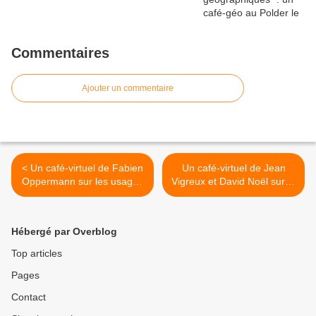
Commentaires
Ajouter un commentaire
< Un café-virtuel de Fabien
Un café-virtuel de Jean
Oppermann sur les usages
Vigreux et David Noël sur le
de Versailles de l'Empire à
Congrès de Tours le 2
nos jours le 12 novembre
décembre à 19h >
Hébergé par Overblog
Top articles
Pages
Contact