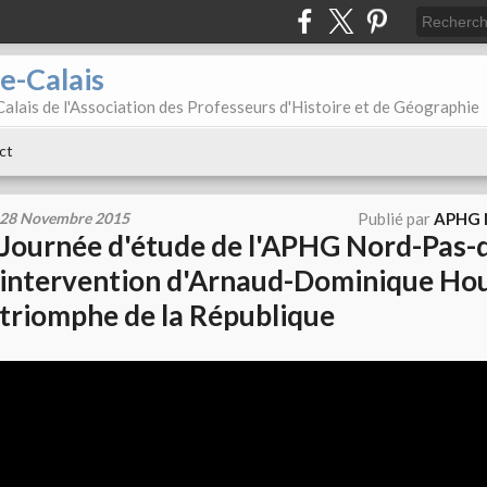
e-Calais
alais de l'Association des Professeurs d'Histoire et de Géographie
ct
28 Novembre 2015
Publié par
APHG N
Journée d'étude de l'APHG Nord-Pas-d
intervention d'Arnaud-Dominique Hou
triomphe de la République