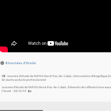
#Journées d'étude
Journée d'étude de l'APHG Nord-Pas-de-Calais : intervention d'Angélique De
de Jaurès au lycée professionnel
Journée d'étude de l'APHG Nord-Pas-de-Calais : Eléments de réflexion face aux 
Clouet - 14/11/15