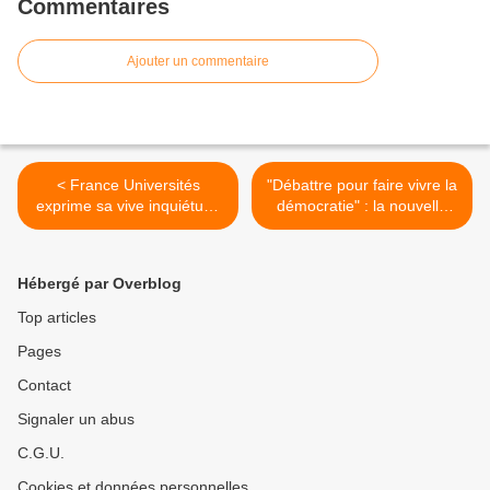
Commentaires
Ajouter un commentaire
< France Universités
"Débattre pour faire vivre la
exprime sa vive inquiétude
démocratie" : la nouvelle
après l'annulation d'un
édition du prix Samuel Paty
colloque scientifique au
est lancée >
Collège de France
Hébergé par Overblog
Top articles
Pages
Contact
Signaler un abus
C.G.U.
Cookies et données personnelles