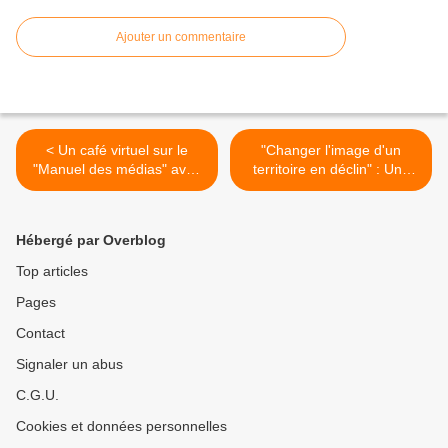
Ajouter un commentaire
< Un café virtuel sur le
"Changer l'image d'un
"Manuel des médias" avec
territoire en déclin" : Une
Valérie Devillard et Cécile
conférence de Camille
Méadel le 19 janvier 2026 à
Mortelette le 14 janvier
19h
2026 au lycée Faidherbe de
Hébergé par Overblog
Lille >
Top articles
Pages
Contact
Signaler un abus
C.G.U.
Cookies et données personnelles