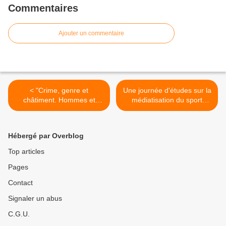
Commentaires
Ajouter un commentaire
< "Crime, genre et
Une journée d'études sur la
châtiment. Hommes et
médiatisation du sport
femmes face à la justice au
"féminin" en 2024 au Kino-
Moyen-Âge" : un café
ciné de Lille les 30 et 31
histoire avec Didier Lett le
mai 2024 >
Hébergé par Overblog
28 mars 2024 à 19h
Top articles
Pages
Contact
Signaler un abus
C.G.U.