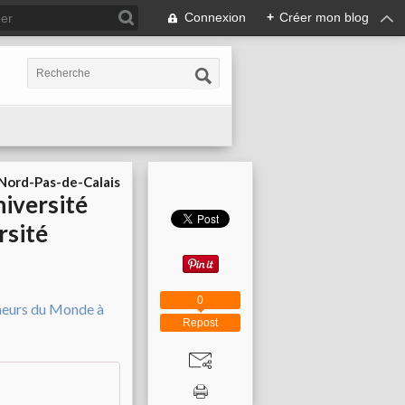
Connexion
+
Créer mon blog
ord-Pas-de-Calais
iversité
rsité
0
Repost