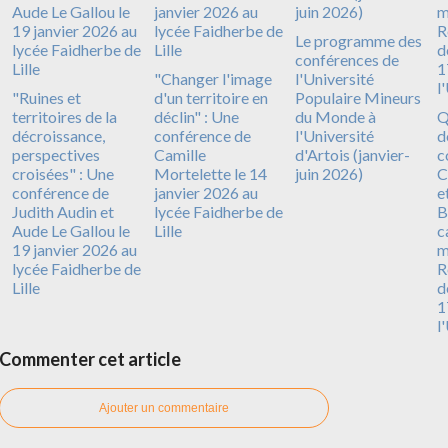
Le programme des
conférences de
"Changer l'image
l'Université
"Ruines et
d'un territoire en
Populaire Mineurs
territoires de la
déclin" : Une
du Monde à
Q
décroissance,
conférence de
l'Université
d
perspectives
Camille
d'Artois (janvier-
c
croisées" : Une
Mortelette le 14
juin 2026)
C
conférence de
janvier 2026 au
e
Judith Audin et
lycée Faidherbe de
B
Aude Le Gallou le
Lille
c
19 janvier 2026 au
m
lycée Faidherbe de
R
Lille
d
1
l
Commenter cet article
Ajouter un commentaire