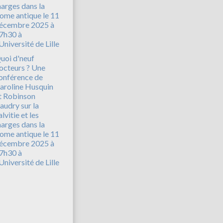
uoi d'neuf
octeurs ? Une
onférence de
aroline Husquin
t Robinson
audry sur la
alvitie et les
arges dans la
ome antique le 11
écembre 2025 à
7h30 à
'Université de Lille