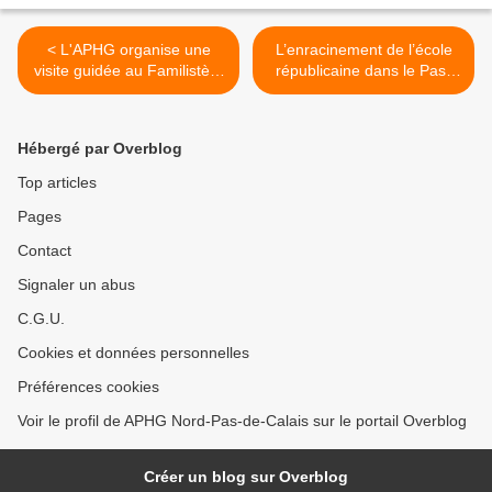
< L'APHG organise une
L’enracinement de l’école
visite guidée au Familistère
républicaine dans le Pas-
de Guise le 22 septembre
de-Calais (1870-1914) : les
2018
écoles primaires et les
établissements secondaires
Hébergé par Overblog
du Bassin minier >
Top articles
Pages
Contact
Signaler un abus
C.G.U.
Cookies et données personnelles
Préférences cookies
Voir le profil de APHG Nord-Pas-de-Calais sur le portail Overblog
Créer un blog sur Overblog