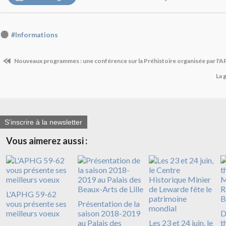
#Informations
Nouveaux programmes : une conférence sur la Préhistoire organisée par l'APH
La 
S'inscrire à la newsletter
Vous aimerez aussi :
L'APHG 59-62
vous présente ses
Présentation de la
meilleurs voeux
saison 2018-2019
D
au Palais des
Les 23 et 24 juin, le
t