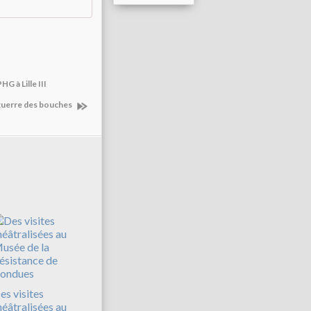
G à Lille III
guerre des bouches
es visites
héâtralisées au