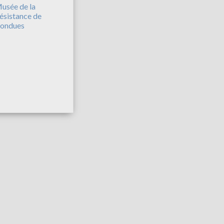
usée de la
ésistance de
ondues